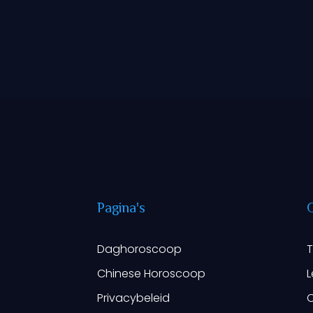
Pagina's
G
Daghoroscoop
T
Chinese Horoscoop
Privacybeleid
O