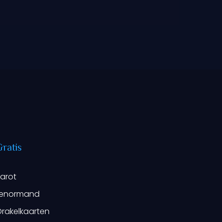
ratis
arot
Lenormand
rakelkaarten